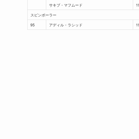
サキブ・マフムード
1
スピンボーラー
95
アディル・ラシッド
1