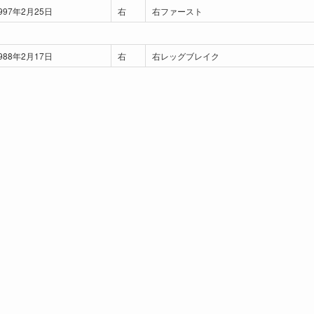
997年2月25日
右
右ファースト
988年2月17日
右
右レッグブレイク