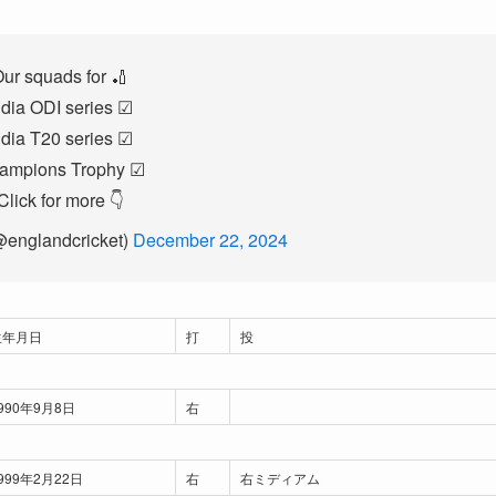
ur squads for 🏏
ndia ODI series ☑
ndia T20 series ☑
ampions Trophy ☑
Click for more 👇
@englandcricket)
December 22, 2024
生年月日
打
投
990年9月8日
右
999年2月22日
右
右ミディアム