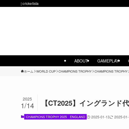
| cricketista
ABOUT
GAMEPLAY
ホーム
WORLD CUP
CHAMPIONS TROPHY
CHAMPIONS TROPHY 
2025
【CT2025】イングランド
1/14
CHAMPIONS TROPHY 2025
ENGLAND
2025-01-13
2025-01-