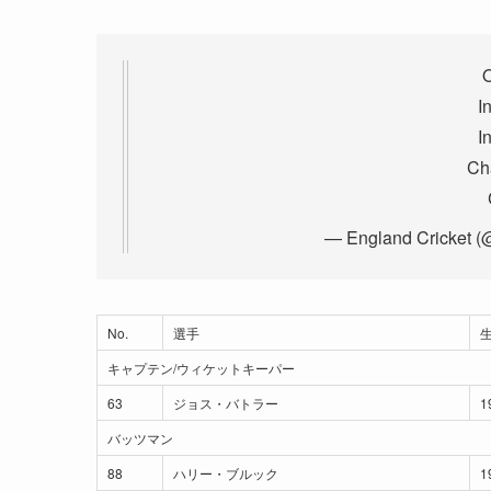
O
I
I
Ch
— England Cricket (
No.
選手
キャプテン/ウィケットキーパー
63
ジョス・バトラー
1
バッツマン
88
ハリー・ブルック
1