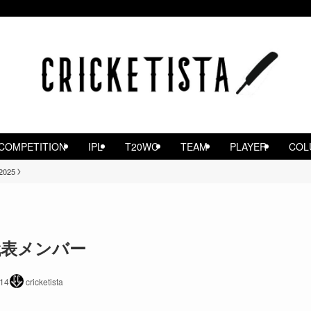
COMPETITION
IPL
T20WC
TEAM
PLAYER
COL
2025
代表メンバー
14
cricketista