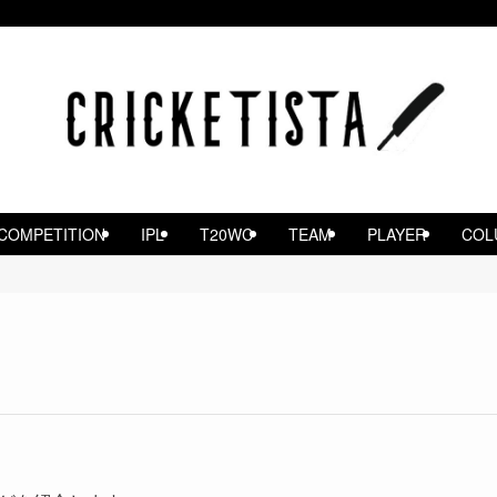
COMPETITION
IPL
T20WC
TEAM
PLAYER
COL