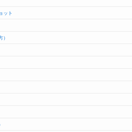
ョット
方）
）