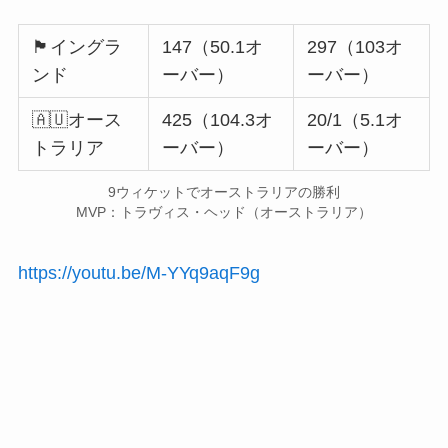
🏴󠁧󠁢󠁥󠁮󠁧󠁿イングラ
147（50.1オ
297（103オ
ンド
ーバー）
ーバー）
🇦🇺オース
425（104.3オ
20/1（5.1オ
トラリア
ーバー）
ーバー）
9ウィケットでオーストラリアの勝利
MVP：トラヴィス・ヘッド（オーストラリア）
https://youtu.be/M-YYq9aqF9g