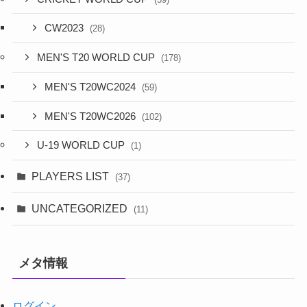
CW2023
(28)
MEN'S T20 WORLD CUP
(178)
MEN'S T20WC2024
(59)
MEN'S T20WC2026
(102)
U-19 WORLD CUP
(1)
PLAYERS LIST
(37)
UNCATEGORIZED
(11)
メタ情報
ログイン