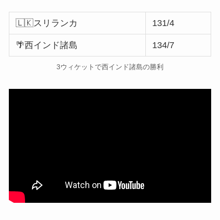
🇱🇰スリランカ
131/4
🌴西インド諸島
134/7
3ウィケットで西インド諸島の勝利