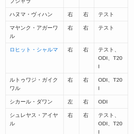
プジャラ
ハヌマ・ヴィハン
右
右
テスト
マヤンク・アガーワ
右
右
テスト
ル
ロヒット・シャルマ
右
右
テスト、
ODI、T20
I
ルトゥワジ・ガイク
右
右
ODI、T20
ワル
I
シカール・ダワン
左
右
ODI
シュレヤス・アイヤ
右
右
テスト、
ル
ODI、T20
I