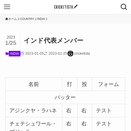
ホーム
COUNTRY
INDIA
2023
インド代表メンバー
1/25
2023-01-05
2023-01-25
cricketista
INDIA
名前
打
投
フォーム
バッター
アジンクヤ・ラハネ
右
右
テスト
チェテシュワール・
右
右
テスト