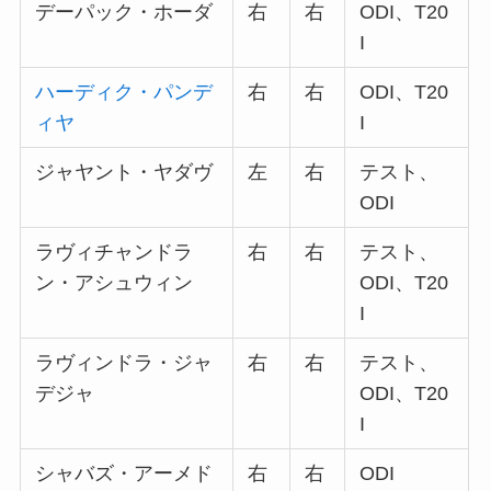
デーパック・ホーダ
右
右
ODI、T20
I
ハーディク・パンデ
右
右
ODI、T20
ィヤ
I
ジャヤント・ヤダヴ
左
右
テスト、
ODI
ラヴィチャンドラ
右
右
テスト、
ン・アシュウィン
ODI、T20
I
ラヴィンドラ・ジャ
右
右
テスト、
デジャ
ODI、T20
I
シャバズ・アーメド
右
右
ODI