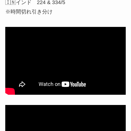
🇮🇳インド 224 & 334/5
※時間切れ引き分け