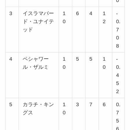
0
3
イスラマバー
1
6
4
1
-
ド・ユナイテ
0
2
0.
ッド
7
0
8
4
ペシャワー
1
5
5
1
-
ル・ザルミ
0
0
0.
4
5
2
5
カラチ・キン
1
3
7
6
0.
グス
0
7
5
6