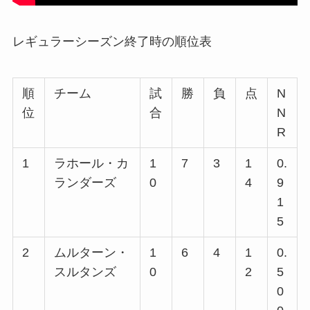
レギュラーシーズン終了時の順位表
順
チーム
試
勝
負
点
N
位
合
N
R
1
ラホール・カ
1
7
3
1
0.
ランダーズ
0
4
9
1
5
2
ムルターン・
1
6
4
1
0.
スルタンズ
0
2
5
0