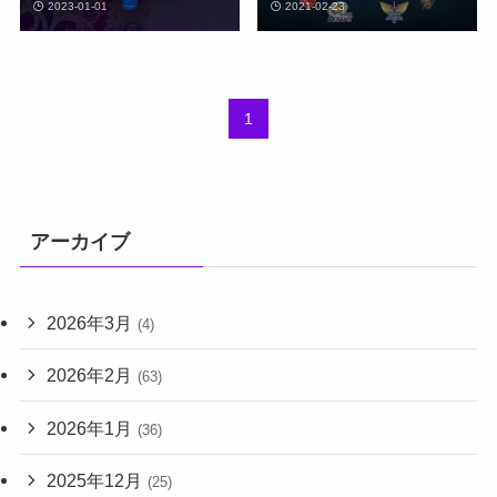
2023-01-01
2021-02-23
1
アーカイブ
2026年3月
(4)
2026年2月
(63)
2026年1月
(36)
2025年12月
(25)