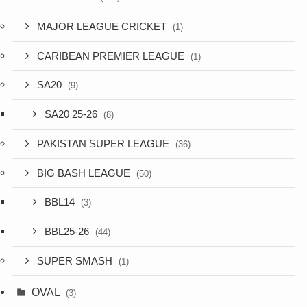
MAJOR LEAGUE CRICKET
(1)
CARIBEAN PREMIER LEAGUE
(1)
SA20
(9)
SA20 25-26
(8)
PAKISTAN SUPER LEAGUE
(36)
BIG BASH LEAGUE
(50)
BBL14
(3)
BBL25-26
(44)
SUPER SMASH
(1)
OVAL
(3)