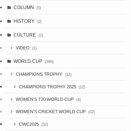
COLUMN
(5)
HISTORY
(2)
CULTURE
(2)
VIDEO
(1)
WORLD CUP
(266)
CHAMPIONS TROPHY
(12)
CHAMPIONS TROPHY 2025
(12)
WOMEN'S T20 WORLD CUP
(4)
WOMEN'S CRICKET WORLD CUP
(32)
CWC2025
(32)