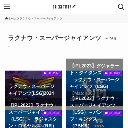
ホーム
ラクナウ・スーパージャイアンツ
ラクナウ・スーパージャイアンツ
– tag
–
【IPL2023】グジャラー
ト・タイタンズ（GT）
IPL 2024
IPL 2023
– ラクナウ・スーパージ
ラクナウ・スーパージ
ャイアンツ（LSG)
ャイアンツ[LSG]2024
【Match30】
【IPL2023】ラクナウ・
2024-03-23
2023-04-23
【IPL2023】ラクナウ・
スーパージャイアンツ
スーパージャイアンツ
（LSG） – パンジャー
IPL 2023
IPL 2023
（LSG） - ラジャスタ
ブ・キングス
ン・ロイヤルズ（RR）
（PBKS）