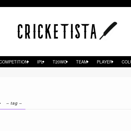
COMPETITION
IPL
T20WC
TEAM
PLAYER
COL
ト
– tag –