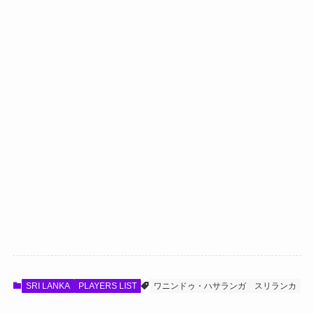
SRI LANKA
PLAYERS LIST
ワニンドゥ・ハサランガ
スリランカ